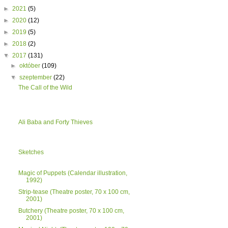
►
2021
(5)
►
2020
(12)
►
2019
(5)
►
2018
(2)
▼
2017
(131)
►
október
(109)
▼
szeptember
(22)
The Call of the Wild
Ali Baba and Forty Thieves
Sketches
Magic of Puppets (Calendar illustration,
1992)
Strip-tease (Theatre poster, 70 x 100 cm,
2001)
Butchery (Theatre poster, 70 x 100 cm,
2001)