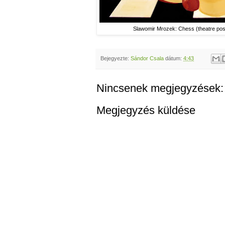
Slawomir Mrozek: Chess (theatre pos
Bejegyezte:
Sándor Csala
dátum:
4:43
Nincsenek megjegyzések:
Megjegyzés küldése